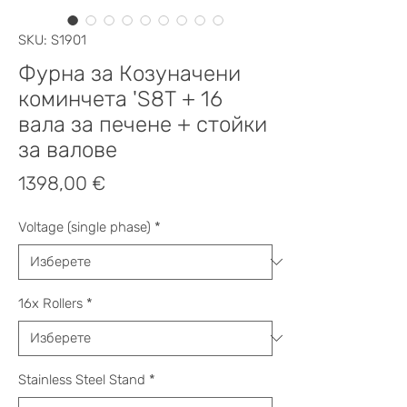
SKU: S1901
Фурна за Козуначени
коминчета 'S8Т + 16
вала за печене + стойки
за валове
Цена
1398,00 €
Voltage (single phase)
*
16x Rollers
*
Stainless Steel Stand
*