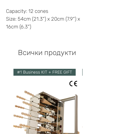
Capacity: 12 cones
Size: 54cm (21.3") x 20cm (7.9") x
16cm (6.3")
Всички продукти
#1 Business KIT + FREE GIFT
Economy Kit