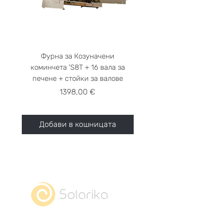
Фурна за Козуначени
Фурна за Козунач
коминчета 'S8Т + 16 вала за
коминчета 'S8T + 8 В
печене + стойки за валове
Цена
1398,00 €
Добави в кошницата
Добави в кошниц